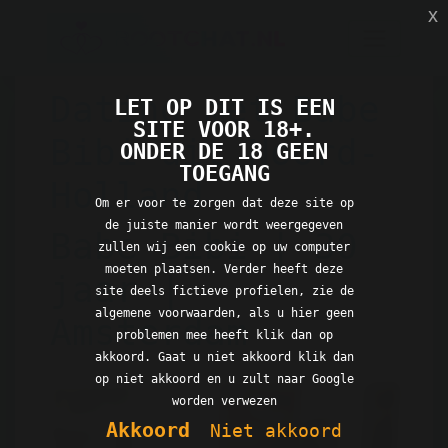
x
Dating met Babe
LET OP DIT IS EEN
SITE VOOR 18+.
Bibi uit Noord-
ONDER DE 18 GEEN
TOEGANG
Holland
Om er voor te zorgen dat deze site op
de juiste manier wordt weergegeven
Babe Bibi | 30
zullen wij een cookie op uw computer
moeten plaatsen. Verder heeft deze
jaar |
site deels fictieve profielen, zie de
algemene voorwaarden, als u hier geen
Amsterdam
problemen mee heeft klik dan op
akkoord. Gaat u niet akkoord klik dan
op niet akkoord en u zult naar Google
worden verwezen
Akkoord
Niet akkoord