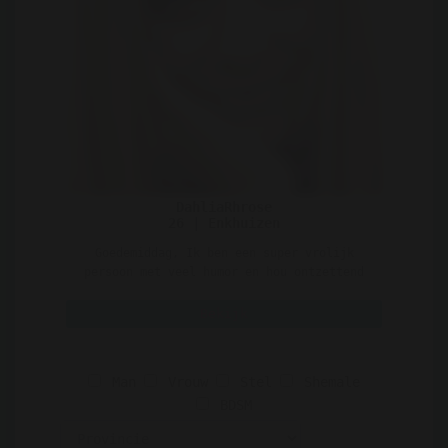
DahliaRhrose
26 | Enkhuizen
Goedemiddag, Ik ben een super vrolijk
persoon met veel humor en hou ontzettend
veel van dieren en ..
Bekijk
Man
Vrouw
Stel
Shemale
BDSM