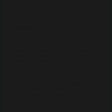
alle fotos kunt bekijken van Babe Bibi
Naam:
Babe Bibi
Leeftijd:
30 jaar
Woonplaats :
Amsterdam
Provincie :
Noord-Holland
over jou:
Sportieve vrouw zoekt een man die haar
lekker kan verwennen. Als het klikt en we
kunnen goed overweg wil ik graag verder
praten over toekomst plannen. Ik ben nu erg
rechtstreeks, omdat ik altijd de verkeerde
tegenkom. Echt ik ben graag met mensen en
hou van korte rokjes. Ik hou mezelf in
shape, zodat je trots kunt zijn als je
naast mij loopt. Mijn ex was niet trots,
maar dat is dus zijn probleem. Ik hou
verder van lezen en doe HBO MER. Als je mij
wil leren kennen stuur mij dan een bericht.