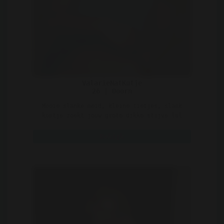
ValarieNatKutje
26 | Doorn
Mooie slanke meid, kleine tietjes, slank
kontje zoekt jouw grote dikke stijve lul
voor in mijn nat ..
Bekijk