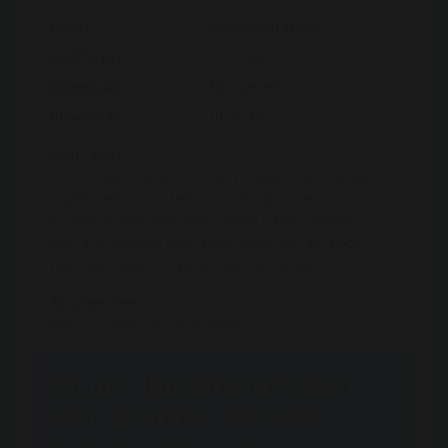
Naam:
Bucklerdrinker
Leeftijd:
29 jaar
Woonplaats :
Nieuwegein
Provincie :
Utrecht
over jou:
In vrijwel alles in mijn leven ben ik een
laatbloeier en heb recent mijn eerste
ervaring met een man gehad. Dat smaakt
eerlijk gezegd wel naar meer en ik hoop
hier een wat rijpere man te vinden.
Ik zoek een :
Ben jij een rijpere man?
Stuur Bucklerdrinker
een gratis bericht