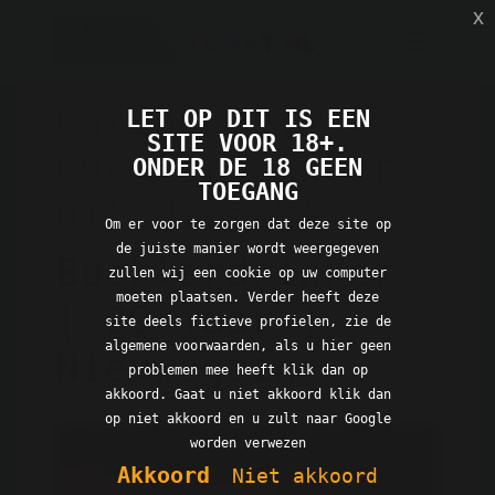
x
Dating met
LET OP DIT IS EEN
SITE VOOR 18+.
Bucklerdrinker
ONDER DE 18 GEEN
TOEGANG
uit Utrecht
Om er voor te zorgen dat deze site op
de juiste manier wordt weergegeven
Bucklerdrinker
zullen wij een cookie op uw computer
moeten plaatsen. Verder heeft deze
| 29 jaar |
site deels fictieve profielen, zie de
algemene voorwaarden, als u hier geen
Nieuwegein
problemen mee heeft klik dan op
akkoord. Gaat u niet akkoord klik dan
op niet akkoord en u zult naar Google
worden verwezen
Akkoord
Niet akkoord