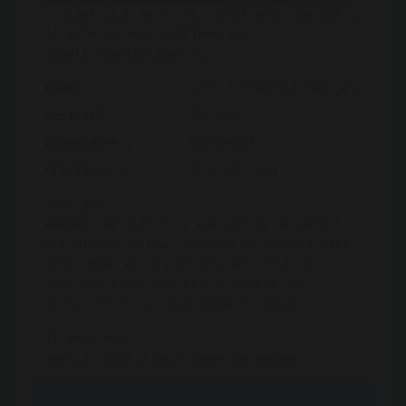
U dient zich eerst te registreren voordat u
alle fotos kunt bekijken van
Duveltjesmetkaledoosjes
Naam:
Duveltjesmetkaledoosjes
Leeftijd:
32 jaar
Woonplaats :
Dordrecht
Provincie :
Zuid-Holland
over jou:
Wanneer we geil zijn dan spelen we gerust
met elkaar en daar schamen we onszelf niet
voor. Maar het lijkt ons heel leuk om er
eens een fijne man bij te hebben en
misschien zelfs twee goede vrienden.
Ik zoek een :
Kom jij deze 2 hete dames verwennen?