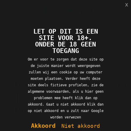
x
Dating met
LET OP DIT IS EEN
SITE VOOR 18+.
Duveltjesmetkaledo
ONDER DE 18 GEEN
TOEGANG
uit Zuid-
Om er voor te zorgen dat deze site op
de juiste manier wordt weergegeven
Holland
zullen wij een cookie op uw computer
moeten plaatsen. Verder heeft deze
Duveltjesmetkaledo
site deels fictieve profielen, zie de
algemene voorwaarden, als u hier geen
| 32 jaar |
problemen mee heeft klik dan op
akkoord. Gaat u niet akkoord klik dan
Dordrecht
op niet akkoord en u zult naar Google
worden verwezen
Akkoord
Niet akkoord