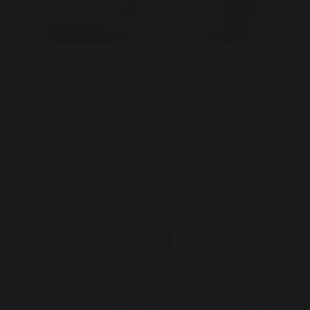
Harsh
50 | Leidschendam
Ik ben Harsch. Een getinte dame. Ik zoek
een man. Een man waar ik mee uit eten kan
gaan en leuke din ..
Bekijk
Man
Vrouw
Stel
Shemale
BDSM
Zoeken