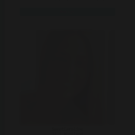
vinden, ik ben namelijk a ..
Bekijk
SweetCaroline
31 | Westland