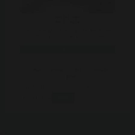
SurimiLove
48 | Lopik
Zoals je op mijn fotos kan zien ben ik een
echte Surinaamse dame Ik woon al een
aantal jaar in nede ..
Bekijk
Man
Vrouw
Stel
Shemale
BDSM
Zoeken
Mara and More Noordgeest 44 4614 KT Bergen op Zoom Nederland KVK: 98413341 BTW:
NL005330306B27