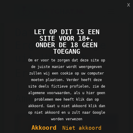
x
Dating met
LET OP DIT IS EEN
SITE VOOR 18+.
ErgStoutmeisje
ONDER DE 18 GEEN
TOEGANG
uit Utrecht
Om er voor te zorgen dat deze site op
de juiste manier wordt weergegeven
ErgStoutmeisje
zullen wij een cookie op uw computer
moeten plaatsen. Verder heeft deze
| 32 jaar |
site deels fictieve profielen, zie de
algemene voorwaarden, als u hier geen
Amersfoort
problemen mee heeft klik dan op
akkoord. Gaat u niet akkoord klik dan
op niet akkoord en u zult naar Google
worden verwezen
Akkoord
Niet akkoord