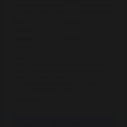
U dient zich eerst te registreren voordat u
alle fotos kunt bekijken van ErgStoutmeisje
Naam:
ErgStoutmeisje
Leeftijd:
32 jaar
Woonplaats :
Amersfoort
Provincie :
Utrecht
over jou:
Helaas heb ik veel te weinig seks ondanks
dat ik toch gelukkig ben in mijn relatie.
Omdat mijn partner aan ME ( een
oververmoeidheidssyndroom) lijdt mag ik het
van hem buitenshuis zoeken.
Ik zoek een :
Heb jij graag veel seks?
Stuur ErgStoutmeisje