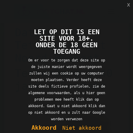
x
Dating met
LET OP DIT IS EEN
SITE VOOR 18+.
TettenDeeg uit
ONDER DE 18 GEEN
TOEGANG
Noord-Brabant
Om er voor te zorgen dat deze site op
de juiste manier wordt weergegeven
TettenDeeg | 40
zullen wij een cookie op uw computer
moeten plaatsen. Verder heeft deze
jaar | Boxmeer
site deels fictieve profielen, zie de
algemene voorwaarden, als u hier geen
problemen mee heeft klik dan op
akkoord. Gaat u niet akkoord klik dan
op niet akkoord en u zult naar Google
worden verwezen
Akkoord
Niet akkoord