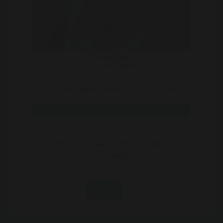
Veronica12
32 | Boxmeer
Ben hier omdat ik me een beetje verveel.
leer mij kennen mannen dan zal je snel
merken dat ik een ge ..
Bekijk
Man
Vrouw
Stel
Shemale
BDSM
Zoeken