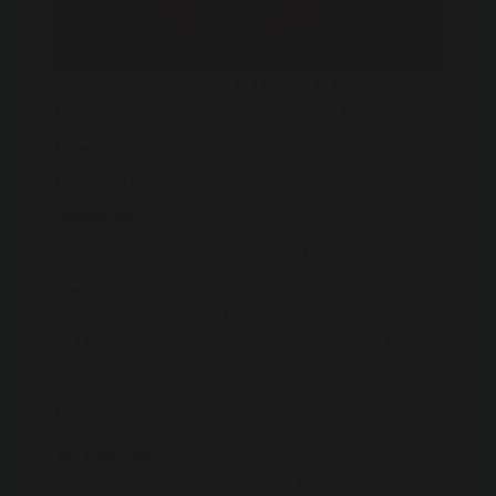
U dient zich eerst te registreren voordat u
alle fotos kunt bekijken van TettenDeeg
Naam:
TettenDeeg
Leeftijd:
40 jaar
Woonplaats :
Boxmeer
Provincie :
Noord-Brabant
over jou:
Goedemorgen/middag heren. Mijn grote tetten
willen gekneden worden door jouw grote
sterke mannelijke handen. Een heerlijke
olie erover en kneden maar! Dat is toch
beter dan deeg kneden?!
Ik zoek een :
Vind je dat nu niet een feit?