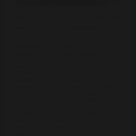
U dient zich eerst te registreren voordat u
alle fotos kunt bekijken van The3BadassMRSS
Naam:
The3BadassMRSS
Leeftijd:
35 jaar
Woonplaats :
Heusden
Provincie :
Noord-Brabant
over jou:
Goededag slaven! Wij zijn 3 strenge
meesteressen die samen 1 of 2 slaven
behandelen. Of jullie elkaar niet kennen of
juist beste vrienden zijn dat maakt ons
niks uit! Zolang jullie klaarzitten,
luisteren en doen wat wij van jullie
verwachten! Je mag elk een safeword kiezen
voor als we te ver gaan. Je mag die dan
roepen en wij stoppen per direct. Maar wij
hopen natuurlijk wel dat jij een echte