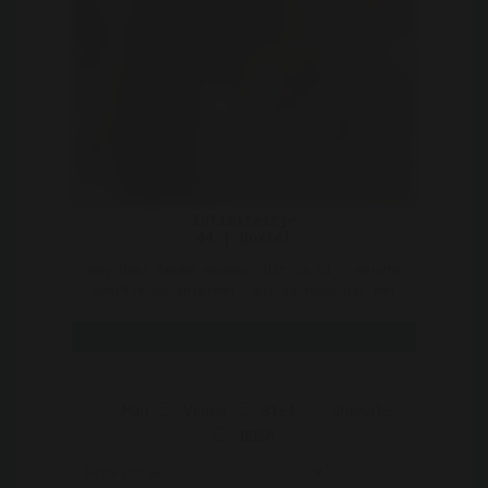
Intimiteitje
44 | Boxtel
Hey daar leuke mannen, dit is mijn eerste
keertje op internet, dus ik hoop dat het
wel een leuke erv ..
Bekijk
Man
Vrouw
Stel
Shemale
BDSM