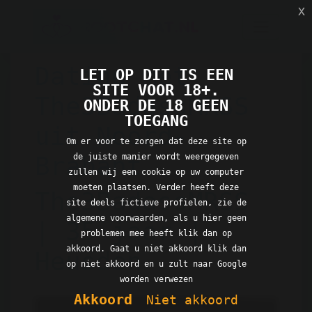
x
Dating met
LET OP DIT IS EEN
SITE VOOR 18+.
The3BadassMRSS
ONDER DE 18 GEEN
TOEGANG
uit Noord-
Om er voor te zorgen dat deze site op
de juiste manier wordt weergegeven
Brabant
zullen wij een cookie op uw computer
moeten plaatsen. Verder heeft deze
The3BadassMRSS
site deels fictieve profielen, zie de
algemene voorwaarden, als u hier geen
| 35 jaar |
problemen mee heeft klik dan op
akkoord. Gaat u niet akkoord klik dan
Heusden
op niet akkoord en u zult naar Google
worden verwezen
Akkoord
Niet akkoord