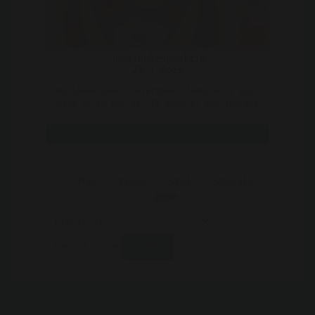
JasminekeSpeeltje
28 | Goes
Hallokes daar lieverdjes. Jasmine is mijn
naam en ik ben 26. Ik woon al een jaartje
of 2 op mezelf ..
Bekijk
Man
Vrouw
Stel
Shemale
BDSM
Zoeken