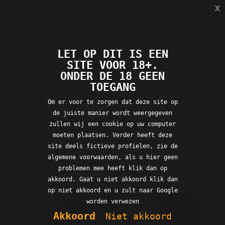
x
Dating met
LET OP DIT IS EEN
SITE VOOR 18+.
Wippiemaken32
ONDER DE 18 GEEN
TOEGANG
uit Zeeland
Om er voor te zorgen dat deze site op
de juiste manier wordt weergegeven
Wippiemaken32 |
zullen wij een cookie op uw computer
moeten plaatsen. Verder heeft deze
35 jaar |
site deels fictieve profielen, zie de
algemene voorwaarden, als u hier geen
Kruiningen
problemen mee heeft klik dan op
akkoord. Gaat u niet akkoord klik dan
op niet akkoord en u zult naar Google
worden verwezen
Akkoord
Niet akkoord