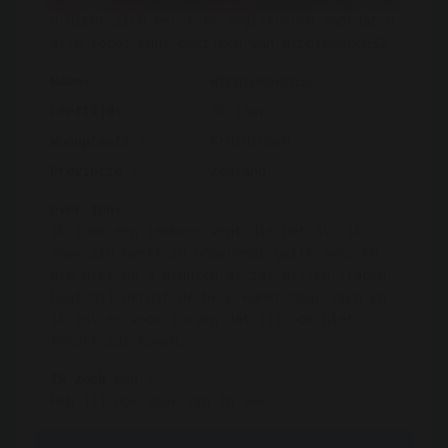
U dient zich eerst te registreren voordat u
alle fotos kunt bekijken van Wippiemaken32
Naam:
Wippiemaken32
Leeftijd:
35 jaar
Woonplaats :
Kruiningen
Provincie :
Zeeland
over jou:
Ik zoek een lekkere vent die net als ik
vaak zin heeft in ongeremde geile seks en
die niet na 5 minuten al zal willen slapen.
Laat mij gerust de hele kamer maar zien en
ik zal er voor zorgen dat jij ook niets
tekort zal komen.
Ik zoek een :
Heb jij ook vaak zin in seks?