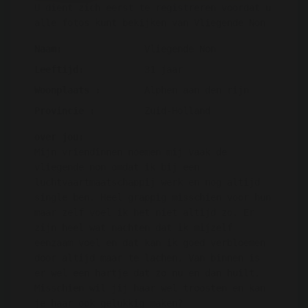
U dient zich eerst te registreren voordat u
alle fotos kunt bekijken van Vliegende Non
Naam:
Vliegende Non
Leeftijd:
31 jaar
Woonplaats :
Alphen aan den rijn
Provincie :
Zuid-Holland
over jou:
Mijn vriendinnen noemen mij vaak de
vliegende non omdat ik bij een
luchtvaartmaatschappij werk en nog altijd
single ben. Heel grappig misschien voor hun
maar zelf voel ik het niet altijd zo. Er
zijn heel wat nachten dat ik mijzelf
eenzaam voel en dat kan ik goed verbloemen
door altijd maar te lachen. Van binnen is
er wel een hartje dat zo nu en dan huilt.
Misschien wil jij haar wel troosten en kan
je haar ook gelukkig maken?