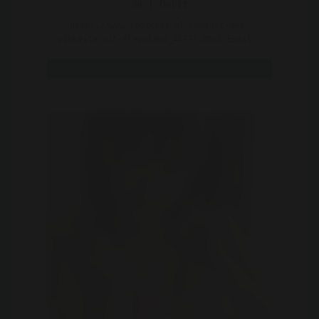
38 | Delft
https://www.rootchat.nl/contact-met-
pinkvita-uit-Flevoland_44777.html Email :
pink_vita@rootchat.nl ..
Bekijk