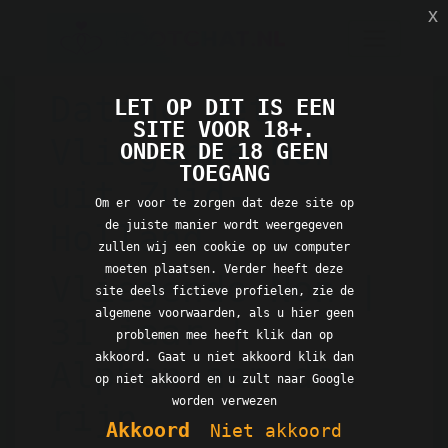
x
Dating met
LET OP DIT IS EEN
SITE VOOR 18+.
Vliegende Non
ONDER DE 18 GEEN
TOEGANG
uit Zuid-
Om er voor te zorgen dat deze site op
de juiste manier wordt weergegeven
Holland
zullen wij een cookie op uw computer
moeten plaatsen. Verder heeft deze
Vliegende Non |
site deels fictieve profielen, zie de
algemene voorwaarden, als u hier geen
31 jaar |
problemen mee heeft klik dan op
akkoord. Gaat u niet akkoord klik dan
Alphen aan den
op niet akkoord en u zult naar Google
worden verwezen
rijn
Akkoord
Niet akkoord