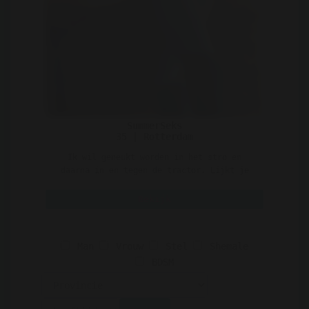
SummerSeks
35 | Rotterdam
Ik wil geneukt worden in het stro en
daarna in en tegen de tractor. Lijkt je
dat een spannend geil i ..
Bekijk
Man
Vrouw
Stel
Shemale
BDSM